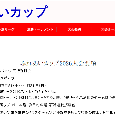
いカップ
予選リーグ
決勝トーナメント
大会要綱
大会ルー