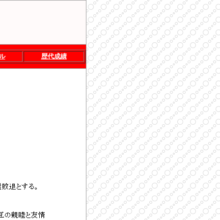
ル
歴代成績