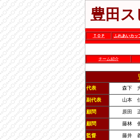
豊田ス
ＴＯＰ
ふれあいカッ
スタッフ紹介
チーム紹介
代表
森下 
副代表
山本 
顧問
原田 
顧問
藤林 
監督
藤井 