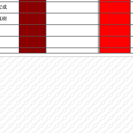
宏成
真樹