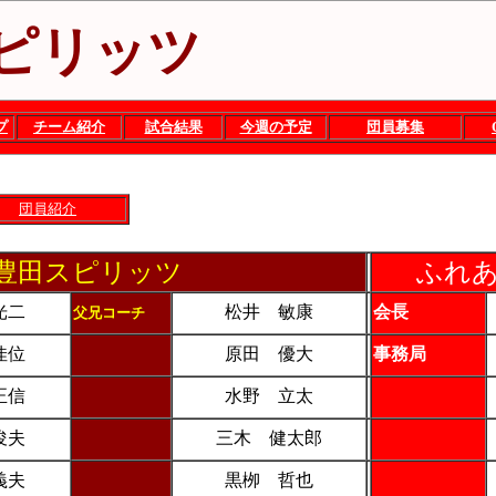
ピリッツ
プ
チーム紹介
試合結果
今週の予定
団員募集
団員紹介
豊田スピリッツ
ふれ
光二
松井 敏康
会長
父兄コーチ
佳位
原田 優大
事務局
正信
水野 立太
俊夫
三木 健太郎
義夫
黒栁 哲也