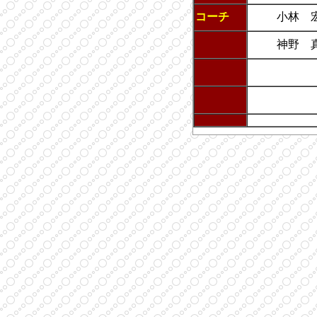
コーチ
小林 
神野 