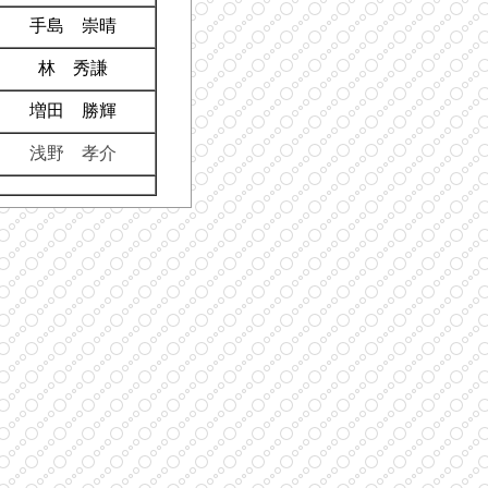
手島 崇晴
林 秀謙
増田 勝輝
浅野 孝介