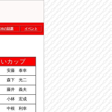
OBの話題
イベント
あいカップ
安藤 泰幸
森下 光二
藤井 義夫
小林 宏成
中根 利幸